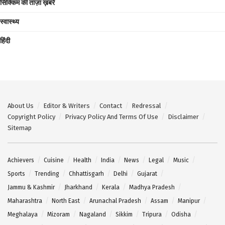
सिक्किम की ताज़ा ख़बरें
स्वास्थ्य
हिंदी
About Us
Editor & Writers
Contact
Redressal
Copyright Policy
Privacy Policy And Terms Of Use
Disclaimer
Sitemap
Achievers
Cuisine
Health
India
News
Legal
Music
Sports
Trending
Chhattisgarh
Delhi
Gujarat
Jammu & Kashmir
Jharkhand
Kerala
Madhya Pradesh
Maharashtra
North East
Arunachal Pradesh
Assam
Manipur
Meghalaya
Mizoram
Nagaland
Sikkim
Tripura
Odisha