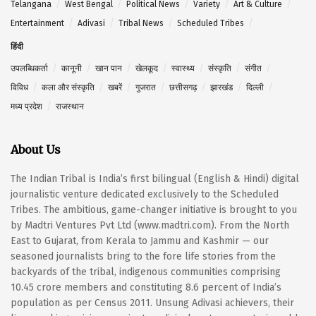
Telangana
West Bengal
Political News
Variety
Art & Culture
Entertainment
Adivasi
Tribal News
Scheduled Tribes
हिंदी
उपलब्धिकर्ता
कानूनी
खान पान
खेलकूद
स्वास्थ्य
संस्कृति
संगीत
विविध
कला और संस्कृति
खबरें
गुजरात
छत्तीसगढ़
झारखंड
दिल्ली
मध्य प्रदेश
राजस्थान
About Us
The Indian Tribal is India’s first bilingual (English & Hindi) digital
journalistic venture dedicated exclusively to the Scheduled
Tribes. The ambitious, game-changer initiative is brought to you
by Madtri Ventures Pvt Ltd (www.madtri.com). From the North
East to Gujarat, from Kerala to Jammu and Kashmir — our
seasoned journalists bring to the fore life stories from the
backyards of the tribal, indigenous communities comprising
10.45 crore members and constituting 8.6 percent of India’s
population as per Census 2011. Unsung Adivasi achievers, their