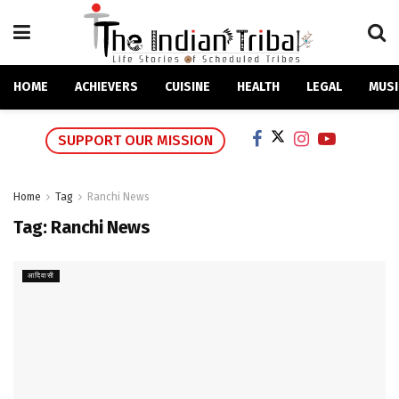
HOME
ACHIEVERS
CUISINE
HEALTH
LEGAL
MUSI
SUPPORT OUR MISSION
Home
Tag
Ranchi News
Tag:
Ranchi News
आदिवासी