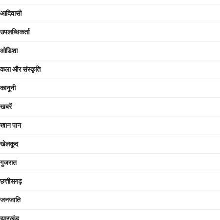
आदिवासी
उपलब्धिकर्ता
ओडिशा
कला और संस्कृति
कानूनी
खबरें
खान पान
खेलकूद
गुजरात
छत्तीसगढ़
जनजाति
झारखंड