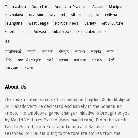
Maharashtra
North East
Arunachal Pradesh
Assam
Manipur
Meghalaya
Mizoram
Nagaland
Sikkim
Tripura
Odisha
Telangana
West Bengal
Political News
Variety
Art & Culture
Entertainment
Adivasi
Tribal News
Scheduled Tribes
हिंदी
उपलब्धिकर्ता
कानूनी
खान पान
खेलकूद
स्वास्थ्य
संस्कृति
संगीत
विविध
कला और संस्कृति
खबरें
गुजरात
छत्तीसगढ़
झारखंड
दिल्ली
मध्य प्रदेश
राजस्थान
About Us
The Indian Tribal is India’s first bilingual (English & Hindi) digital
journalistic venture dedicated exclusively to the Scheduled
Tribes. The ambitious, game-changer initiative is brought to you
by Madtri Ventures Pvt Ltd (www.madtri.com). From the North
East to Gujarat, from Kerala to Jammu and Kashmir — our
seasoned journalists bring to the fore life stories from the