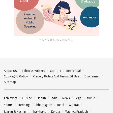
ADVERTISEMENT
About Us
Editor & Writers
Contact
Redressal
Copyright Policy
Privacy Policy And Terms Of Use
Disclaimer
Sitemap
Achievers
Cuisine
Health
India
News
Legal
Music
Sports
Trending
Chhattisgarh
Delhi
Gujarat
Jammu & Kashmir
Jharkhand
Kerala
Madhya Pradesh