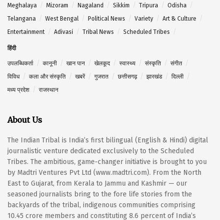
Meghalaya
Mizoram
Nagaland
Sikkim
Tripura
Odisha
Telangana
West Bengal
Political News
Variety
Art & Culture
Entertainment
Adivasi
Tribal News
Scheduled Tribes
हिंदी
उपलब्धिकर्ता
कानूनी
खान पान
खेलकूद
स्वास्थ्य
संस्कृति
संगीत
विविध
कला और संस्कृति
खबरें
गुजरात
छत्तीसगढ़
झारखंड
दिल्ली
मध्य प्रदेश
राजस्थान
About Us
The Indian Tribal is India’s first bilingual (English & Hindi) digital
journalistic venture dedicated exclusively to the Scheduled
Tribes. The ambitious, game-changer initiative is brought to you
by Madtri Ventures Pvt Ltd (www.madtri.com). From the North
East to Gujarat, from Kerala to Jammu and Kashmir — our
seasoned journalists bring to the fore life stories from the
backyards of the tribal, indigenous communities comprising
10.45 crore members and constituting 8.6 percent of India’s