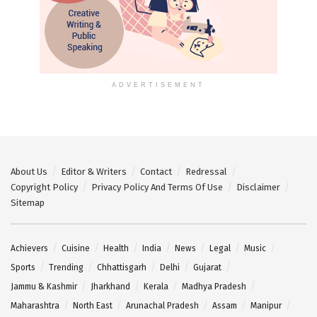
ADVERTISEMENT
About Us
Editor & Writers
Contact
Redressal
Copyright Policy
Privacy Policy And Terms Of Use
Disclaimer
Sitemap
Achievers
Cuisine
Health
India
News
Legal
Music
Sports
Trending
Chhattisgarh
Delhi
Gujarat
Jammu & Kashmir
Jharkhand
Kerala
Madhya Pradesh
Maharashtra
North East
Arunachal Pradesh
Assam
Manipur