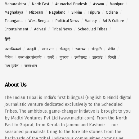
Maharashtra
North East
Arunachal Pradesh
Assam
Manipur
Meghalaya
Mizoram
Nagaland
Sikkim
Tripura
Odisha
Telangana
West Bengal
Political News
Variety
Art & Culture
Entertainment
Adivasi
Tribal News
Scheduled Tribes
हिंदी
उपलब्धिकर्ता
कानूनी
खान पान
खेलकूद
स्वास्थ्य
संस्कृति
संगीत
विविध
कला और संस्कृति
खबरें
गुजरात
छत्तीसगढ़
झारखंड
दिल्ली
मध्य प्रदेश
राजस्थान
About Us
The Indian Tribal is India’s first bilingual (English & Hindi) digital
journalistic venture dedicated exclusively to the Scheduled
Tribes. The ambitious, game-changer initiative is brought to you
by Madtri Ventures Pvt Ltd (www.madtri.com). From the North
East to Gujarat, from Kerala to Jammu and Kashmir — our
seasoned journalists bring to the fore life stories from the
backyards of the tribal, indigenous communities comprising