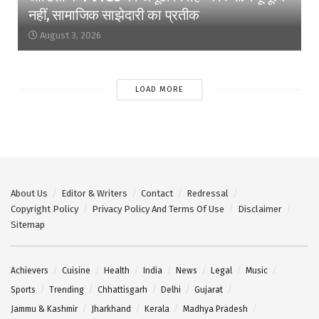
नहीं, सामाजिक साझेदारी का प्रतीक
August 3, 2026
LOAD MORE
About Us
Editor & Writers
Contact
Redressal
Copyright Policy
Privacy Policy And Terms Of Use
Disclaimer
Sitemap
Achievers
Cuisine
Health
India
News
Legal
Music
Sports
Trending
Chhattisgarh
Delhi
Gujarat
Jammu & Kashmir
Jharkhand
Kerala
Madhya Pradesh