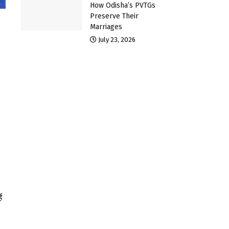
How Odisha’s PVTGs
Preserve Their
Marriages
July 23, 2026
ं