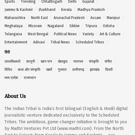
Sports
Trending
Chhattisgarh
Delhi
Gujarat
Jammu & Kashmir
Jharkhand
Kerala
Madhya Pradesh
Maharashtra
North East
Arunachal Pradesh
Assam
Manipur
Meghalaya
Mizoram
Nagaland
Sikkim
Tripura
Odisha
Telangana
West Bengal
Political News
Variety
Art & Culture
Entertainment
Adivasi
Tribal News
Scheduled Tribes
हिंदी
उपलब्धिकर्ता
कानूनी
खान पान
खेलकूद
स्वास्थ्य
संस्कृति
संगीत
विविध
कला और संस्कृति
खबरें
गुजरात
छत्तीसगढ़
झारखंड
दिल्ली
मध्य प्रदेश
राजस्थान
About Us
The Indian Tribal is India’s first bilingual (English & Hindi) digital
journalistic venture dedicated exclusively to the Scheduled
Tribes. The ambitious, game-changer initiative is brought to you
by Madtri Ventures Pvt Ltd (www.madtri.com). From the North