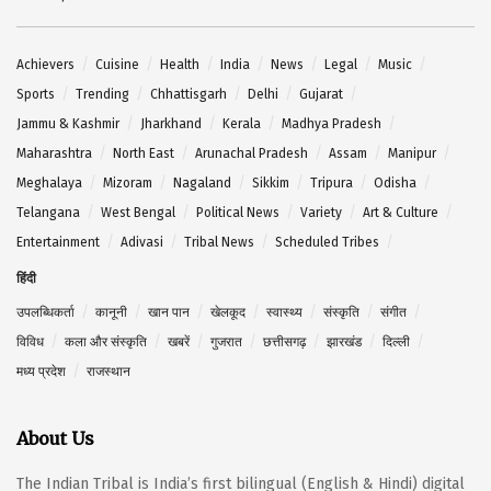
Achievers
Cuisine
Health
India
News
Legal
Music
Sports
Trending
Chhattisgarh
Delhi
Gujarat
Jammu & Kashmir
Jharkhand
Kerala
Madhya Pradesh
Maharashtra
North East
Arunachal Pradesh
Assam
Manipur
Meghalaya
Mizoram
Nagaland
Sikkim
Tripura
Odisha
Telangana
West Bengal
Political News
Variety
Art & Culture
Entertainment
Adivasi
Tribal News
Scheduled Tribes
हिंदी
उपलब्धिकर्ता
कानूनी
खान पान
खेलकूद
स्वास्थ्य
संस्कृति
संगीत
विविध
कला और संस्कृति
खबरें
गुजरात
छत्तीसगढ़
झारखंड
दिल्ली
मध्य प्रदेश
राजस्थान
About Us
The Indian Tribal is India’s first bilingual (English & Hindi) digital