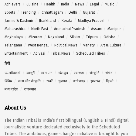
Achievers
Cuisine
Health
India
News
Legal
Music
Sports
Trending
Chhattisgarh
Delhi
Gujarat
Jammu & Kashmir
Jharkhand
Kerala
Madhya Pradesh
Maharashtra
North East
Arunachal Pradesh
Assam
Manipur
Meghalaya
Mizoram
Nagaland
Sikkim
Tripura
Odisha
Telangana
West Bengal
Political News
Variety
Art & Culture
Entertainment
Adivasi
Tribal News
Scheduled Tribes
हिंदी
उपलब्धिकर्ता
कानूनी
खान पान
खेलकूद
स्वास्थ्य
संस्कृति
संगीत
विविध
कला और संस्कृति
खबरें
गुजरात
छत्तीसगढ़
झारखंड
दिल्ली
मध्य प्रदेश
राजस्थान
About Us
The Indian Tribal is India’s first bilingual (English & Hindi) digital
journalistic venture dedicated exclusively to the Scheduled
Tribes. The ambitious, game-changer initiative is brought to you