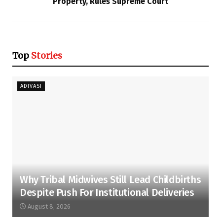
Property, Rules Supreme Court
Top
Stories
ADIVASI
Why Tribal Midwives Still Lead Childbirths
Despite Push For Institutional Deliveries
August 8, 2026