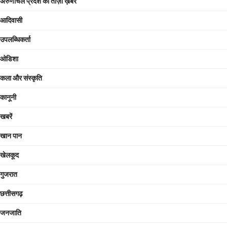
अरुणाचल प्रदेश की ताज़ा ख़बरें
आदिवासी
उपलब्धिकर्ता
ओडिशा
कला और संस्कृति
कानूनी
खबरें
खान पान
खेलकूद
गुजरात
छत्तीसगढ़
जनजाति