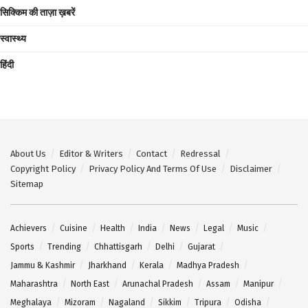
सिक्किम की ताज़ा ख़बरें
स्वास्थ्य
हिंदी
About Us
Editor & Writers
Contact
Redressal
Copyright Policy
Privacy Policy And Terms Of Use
Disclaimer
Sitemap
Achievers
Cuisine
Health
India
News
Legal
Music
Sports
Trending
Chhattisgarh
Delhi
Gujarat
Jammu & Kashmir
Jharkhand
Kerala
Madhya Pradesh
Maharashtra
North East
Arunachal Pradesh
Assam
Manipur
Meghalaya
Mizoram
Nagaland
Sikkim
Tripura
Odisha