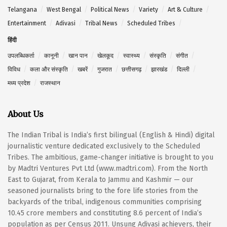
Telangana
West Bengal
Political News
Variety
Art & Culture
Entertainment
Adivasi
Tribal News
Scheduled Tribes
हिंदी
उपलब्धिकर्ता
कानूनी
खान पान
खेलकूद
स्वास्थ्य
संस्कृति
संगीत
विविध
कला और संस्कृति
खबरें
गुजरात
छत्तीसगढ़
झारखंड
दिल्ली
मध्य प्रदेश
राजस्थान
About Us
The Indian Tribal is India’s first bilingual (English & Hindi) digital
journalistic venture dedicated exclusively to the Scheduled
Tribes. The ambitious, game-changer initiative is brought to you
by Madtri Ventures Pvt Ltd (www.madtri.com). From the North
East to Gujarat, from Kerala to Jammu and Kashmir — our
seasoned journalists bring to the fore life stories from the
backyards of the tribal, indigenous communities comprising
10.45 crore members and constituting 8.6 percent of India’s
population as per Census 2011. Unsung Adivasi achievers, their