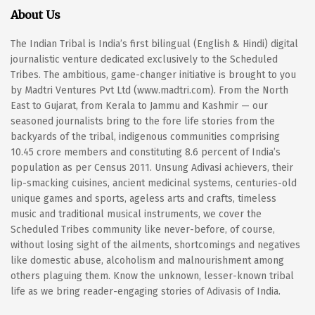
About Us
The Indian Tribal is India’s first bilingual (English & Hindi) digital
journalistic venture dedicated exclusively to the Scheduled
Tribes. The ambitious, game-changer initiative is brought to you
by Madtri Ventures Pvt Ltd (www.madtri.com). From the North
East to Gujarat, from Kerala to Jammu and Kashmir — our
seasoned journalists bring to the fore life stories from the
backyards of the tribal, indigenous communities comprising
10.45 crore members and constituting 8.6 percent of India’s
population as per Census 2011. Unsung Adivasi achievers, their
lip-smacking cuisines, ancient medicinal systems, centuries-old
unique games and sports, ageless arts and crafts, timeless
music and traditional musical instruments, we cover the
Scheduled Tribes community like never-before, of course,
without losing sight of the ailments, shortcomings and negatives
like domestic abuse, alcoholism and malnourishment among
others plaguing them. Know the unknown, lesser-known tribal
life as we bring reader-engaging stories of Adivasis of India.