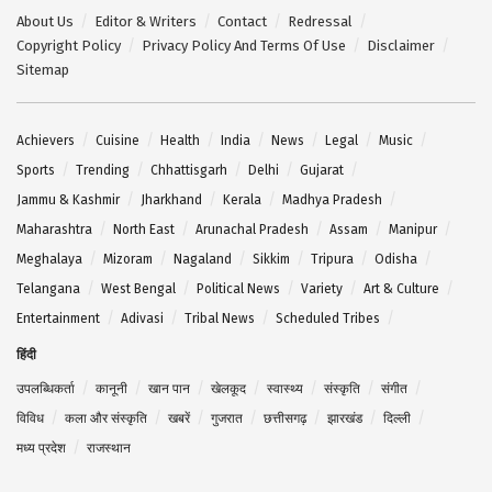
About Us
Editor & Writers
Contact
Redressal
Copyright Policy
Privacy Policy And Terms Of Use
Disclaimer
Sitemap
Achievers
Cuisine
Health
India
News
Legal
Music
Sports
Trending
Chhattisgarh
Delhi
Gujarat
Jammu & Kashmir
Jharkhand
Kerala
Madhya Pradesh
Maharashtra
North East
Arunachal Pradesh
Assam
Manipur
Meghalaya
Mizoram
Nagaland
Sikkim
Tripura
Odisha
Telangana
West Bengal
Political News
Variety
Art & Culture
Entertainment
Adivasi
Tribal News
Scheduled Tribes
हिंदी
उपलब्धिकर्ता
कानूनी
खान पान
खेलकूद
स्वास्थ्य
संस्कृति
संगीत
विविध
कला और संस्कृति
खबरें
गुजरात
छत्तीसगढ़
झारखंड
दिल्ली
मध्य प्रदेश
राजस्थान