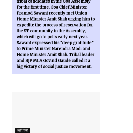
tribal candidates in the Goa Assembly
for the first time. Goa Chief Minister
Pramod Sawant recently met Union
Home Minister Amit Shah urging him to
expedite the process of reservation for
the ST community in the Assembly,
which will go to polls early next year.
Sawant expressed his “deep gratitude”
to Prime Minister Narendra Modi and
Home Minister Amit Shah. Tribal leader
and BJP MLA Govind Gaude called it a
big victory of social justice movement.
आदिवासी