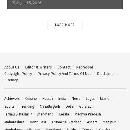
August 5, 2026
LOAD MORE
About Us
Editor & Writers
Contact
Redressal
Copyright Policy
Privacy Policy And Terms Of Use
Disclaimer
Sitemap
Achievers
Cuisine
Health
India
News
Legal
Music
Sports
Trending
Chhattisgarh
Delhi
Gujarat
Jammu & Kashmir
Jharkhand
Kerala
Madhya Pradesh
Maharashtra
North East
Arunachal Pradesh
Assam
Manipur