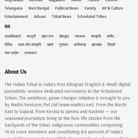
Meghalaya
Mizoram
Nagaland
Sikkim
Tripura
Odisha
Telangana
West Bengal
Political News
Variety
Art & Culture
Entertainment
Adivasi
Tribal News
Scheduled Tribes
हिंदी
उपलब्धिकर्ता
कानूनी
खान पान
खेलकूद
स्वास्थ्य
संस्कृति
संगीत
विविध
कला और संस्कृति
खबरें
गुजरात
छत्तीसगढ़
झारखंड
दिल्ली
मध्य प्रदेश
राजस्थान
About Us
The Indian Tribal is India’s first bilingual (English & Hindi) digital
journalistic venture dedicated exclusively to the Scheduled
Tribes. The ambitious, game-changer initiative is brought to you
by Madtri Ventures Pvt Ltd (www.madtri.com). From the North
East to Gujarat, from Kerala to Jammu and Kashmir — our
seasoned journalists bring to the fore life stories from the
backyards of the tribal, indigenous communities comprising
10.45 crore members and constituting 8.6 percent of India’s