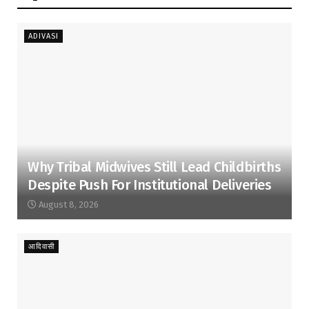
ADIVASI
Why Tribal Midwives Still Lead Childbirths
Despite Push For Institutional Deliveries
August 8, 2026
आदिवासी