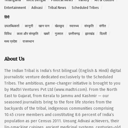
Entertainment
Adivasi
Tribal News
Scheduled Tribes
हिंदी
उपलब्धिकर्ता
कानूनी
खान पान
खेलकूद
स्वास्थ्य
संस्कृति
संगीत
विविध
कला और संस्कृति
खबरें
गुजरात
छत्तीसगढ़
झारखंड
दिल्ली
मध्य प्रदेश
राजस्थान
About Us
The Indian Tribal is India’s first bilingual (English & Hindi) digital
journalistic venture dedicated exclusively to the Scheduled
Tribes. The ambitious, game-changer initiative is brought to you
by Madtri Ventures Pvt Ltd (www.madtri.com). From the North
East to Gujarat, from Kerala to Jammu and Kashmir — our
seasoned journalists bring to the fore life stories from the
backyards of the tribal, indigenous communities comprising
10.45 crore members and constituting 8.6 percent of India’s
population as per Census 2011. Unsung Adivasi achievers, their
lip-smacking cuisines, ancient medicinal systems, centuries-old