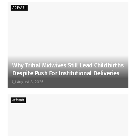
ADIVASI
Why Tribal Midwives Still Lead Childbirths
Despite Push For Institutional Deliveries
August 8, 2026
आदिवासी