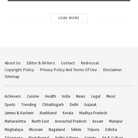
LOAD MORE
About Us
Editor & Writers
Contact
Redressal
Copyright Policy
Privacy Policy And Terms Of Use
Disclaimer
Sitemap
Achievers
Cuisine
Health
India
News
Legal
Music
Sports
Trending
Chhattisgarh
Delhi
Gujarat
Jammu & Kashmir
Jharkhand
Kerala
Madhya Pradesh
Maharashtra
North East
Arunachal Pradesh
Assam
Manipur
Meghalaya
Mizoram
Nagaland
Sikkim
Tripura
Odisha
Telangana
West Bengal
Political News
Variety
Art & Culture