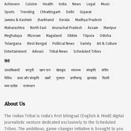
Achievers
Cuisine
Health
India
News
Legal
Music
Sports
Trending
Chhattisgarh
Delhi
Gujarat
Jammu & Kashmir
Jharkhand
Kerala
Madhya Pradesh
Maharashtra
North East
Arunachal Pradesh
Assam
Manipur
Meghalaya
Mizoram
Nagaland
Sikkim
Tripura
Odisha
Telangana
West Bengal
Political News
Variety
Art & Culture
Entertainment
Adivasi
Tribal News
Scheduled Tribes
हिंदी
उपलब्धिकर्ता
कानूनी
खान पान
खेलकूद
स्वास्थ्य
संस्कृति
संगीत
विविध
कला और संस्कृति
खबरें
गुजरात
छत्तीसगढ़
झारखंड
दिल्ली
मध्य प्रदेश
राजस्थान
About Us
The Indian Tribal is India’s first bilingual (English & Hindi) digital
journalistic venture dedicated exclusively to the Scheduled
Tribes. The ambitious, game-changer initiative is brought to you