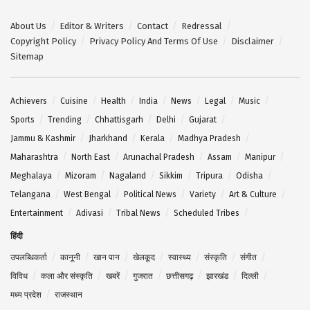
About Us
Editor & Writers
Contact
Redressal
Copyright Policy
Privacy Policy And Terms Of Use
Disclaimer
Sitemap
Achievers
Cuisine
Health
India
News
Legal
Music
Sports
Trending
Chhattisgarh
Delhi
Gujarat
Jammu & Kashmir
Jharkhand
Kerala
Madhya Pradesh
Maharashtra
North East
Arunachal Pradesh
Assam
Manipur
Meghalaya
Mizoram
Nagaland
Sikkim
Tripura
Odisha
Telangana
West Bengal
Political News
Variety
Art & Culture
Entertainment
Adivasi
Tribal News
Scheduled Tribes
हिंदी
उपलब्धिकर्ता
कानूनी
खान पान
खेलकूद
स्वास्थ्य
संस्कृति
संगीत
विविध
कला और संस्कृति
खबरें
गुजरात
छत्तीसगढ़
झारखंड
दिल्ली
मध्य प्रदेश
राजस्थान