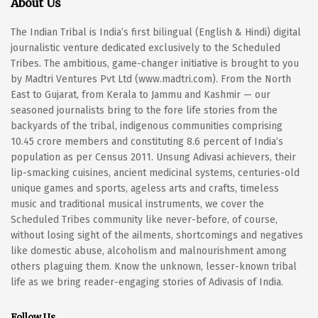
About Us
The Indian Tribal is India’s first bilingual (English & Hindi) digital
journalistic venture dedicated exclusively to the Scheduled
Tribes. The ambitious, game-changer initiative is brought to you
by Madtri Ventures Pvt Ltd (www.madtri.com). From the North
East to Gujarat, from Kerala to Jammu and Kashmir — our
seasoned journalists bring to the fore life stories from the
backyards of the tribal, indigenous communities comprising
10.45 crore members and constituting 8.6 percent of India’s
population as per Census 2011. Unsung Adivasi achievers, their
lip-smacking cuisines, ancient medicinal systems, centuries-old
unique games and sports, ageless arts and crafts, timeless
music and traditional musical instruments, we cover the
Scheduled Tribes community like never-before, of course,
without losing sight of the ailments, shortcomings and negatives
like domestic abuse, alcoholism and malnourishment among
others plaguing them. Know the unknown, lesser-known tribal
life as we bring reader-engaging stories of Adivasis of India.
Follow Us