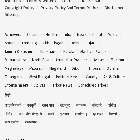
About Us
Editor & Writers
Contact
Redressal
Copyright Policy
Privacy Policy And Terms Of Use
Disclaimer
Sitemap
Achievers
Cuisine
Health
India
News
Legal
Music
Sports
Trending
Chhattisgarh
Delhi
Gujarat
Jammu & Kashmir
Jharkhand
Kerala
Madhya Pradesh
Maharashtra
North East
Arunachal Pradesh
Assam
Manipur
Meghalaya
Mizoram
Nagaland
Sikkim
Tripura
Odisha
Telangana
West Bengal
Political News
Variety
Art & Culture
Entertainment
Adivasi
Tribal News
Scheduled Tribes
हिंदी
उपलब्धिकर्ता
कानूनी
खान पान
खेलकूद
स्वास्थ्य
संस्कृति
संगीत
विविध
कला और संस्कृति
खबरें
गुजरात
छत्तीसगढ़
झारखंड
दिल्ली
मध्य प्रदेश
राजस्थान