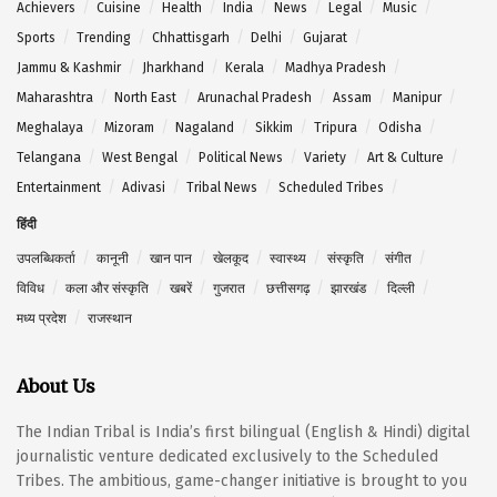
Achievers
Cuisine
Health
India
News
Legal
Music
Sports
Trending
Chhattisgarh
Delhi
Gujarat
Jammu & Kashmir
Jharkhand
Kerala
Madhya Pradesh
Maharashtra
North East
Arunachal Pradesh
Assam
Manipur
Meghalaya
Mizoram
Nagaland
Sikkim
Tripura
Odisha
Telangana
West Bengal
Political News
Variety
Art & Culture
Entertainment
Adivasi
Tribal News
Scheduled Tribes
हिंदी
उपलब्धिकर्ता
कानूनी
खान पान
खेलकूद
स्वास्थ्य
संस्कृति
संगीत
विविध
कला और संस्कृति
खबरें
गुजरात
छत्तीसगढ़
झारखंड
दिल्ली
मध्य प्रदेश
राजस्थान
About Us
The Indian Tribal is India’s first bilingual (English & Hindi) digital
journalistic venture dedicated exclusively to the Scheduled
Tribes. The ambitious, game-changer initiative is brought to you