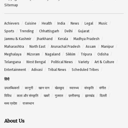
Sitemap
Achievers
Cuisine
Health
India
News
Legal
Music
Sports
Trending
Chhattisgarh
Delhi
Gujarat
Jammu & Kashmir
Jharkhand
Kerala
Madhya Pradesh
Maharashtra
North East
Arunachal Pradesh
Assam
Manipur
Meghalaya
Mizoram
Nagaland
Sikkim
Tripura
Odisha
Telangana
West Bengal
Political News
Variety
Art & Culture
Entertainment
Adivasi
Tribal News
Scheduled Tribes
हिंदी
उपलब्धिकर्ता
कानूनी
खान पान
खेलकूद
स्वास्थ्य
संस्कृति
संगीत
विविध
कला और संस्कृति
खबरें
गुजरात
छत्तीसगढ़
झारखंड
दिल्ली
मध्य प्रदेश
राजस्थान
About Us