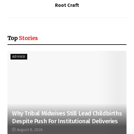
Root Craft
Top
Stories
ADIVASI
Why Tribal Midwives Still Lead Childbirths
Despite Push For Institutional Deliveries
August 8, 2026