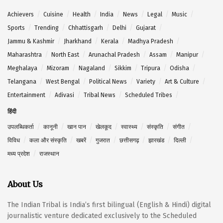
Achievers
Cuisine
Health
India
News
Legal
Music
Sports
Trending
Chhattisgarh
Delhi
Gujarat
Jammu & Kashmir
Jharkhand
Kerala
Madhya Pradesh
Maharashtra
North East
Arunachal Pradesh
Assam
Manipur
Meghalaya
Mizoram
Nagaland
Sikkim
Tripura
Odisha
Telangana
West Bengal
Political News
Variety
Art & Culture
Entertainment
Adivasi
Tribal News
Scheduled Tribes
हिंदी
उपलब्धिकर्ता
कानूनी
खान पान
खेलकूद
स्वास्थ्य
संस्कृति
संगीत
विविध
कला और संस्कृति
खबरें
गुजरात
छत्तीसगढ़
झारखंड
दिल्ली
मध्य प्रदेश
राजस्थान
About Us
The Indian Tribal is India’s first bilingual (English & Hindi) digital
journalistic venture dedicated exclusively to the Scheduled