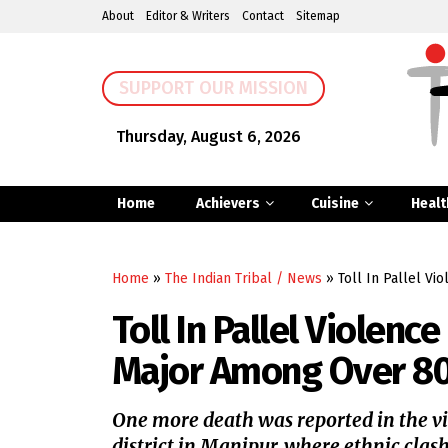
About
Editor & Writers
Contact
Sitemap
SUPPORT OUR MISSION
Thursday, August 6, 2026
Home
Achievers
Cuisine
Healt
Home
»
The Indian Tribal / News
»
Toll In Pallel V
Toll In Pallel Violenc
Major Among Over 80
One more death was reported in the vi
district in Manipur, where ethnic cla