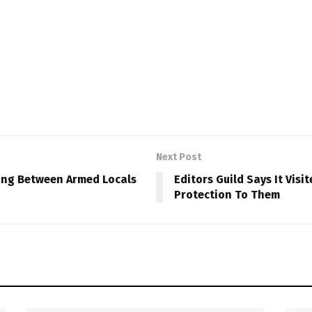
Next Post
iring Between Armed Locals
Editors Guild Says It Visi
Protection To Them