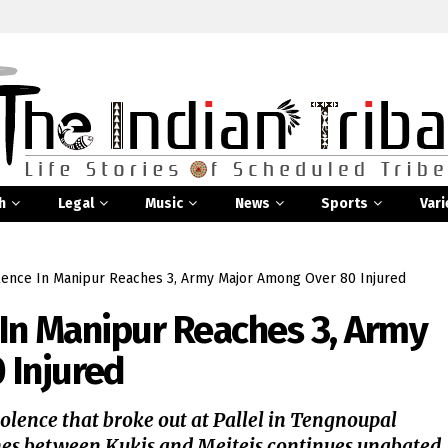
h
Legal
Music
News
Sports
Vari
iolence In Manipur Reaches 3, Army Major Among Over 80 Injured
e In Manipur Reaches 3, Army
 Injured
olence that broke out at Pallel in Tengnoupal
shes between Kukis and Meiteis continues unabated