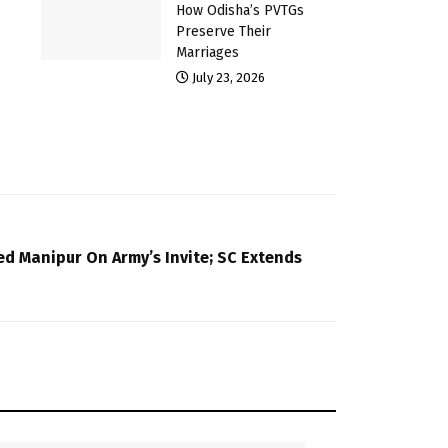
How Odisha’s PVTGs
Preserve Their
Marriages
July 23, 2026
ted Manipur On Army’s Invite; SC Extends