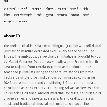
हिंदी
उपलब्धिकर्ता
कानूनी
खान पान
खेलकूद
स्वास्थ्य
संस्कृति
संगीत
विविध
कला और संस्कृति
खबरें
गुजरात
छत्तीसगढ़
झारखंड
दिल्ली
मध्य प्रदेश
राजस्थान
About Us
The Indian Tribal is India’s first bilingual (English & Hindi) digital
journalistic venture dedicated exclusively to the Scheduled
Tribes. The ambitious, game-changer initiative is brought to you
by Madtri Ventures Pvt Ltd (www.madtri.com). From the North
East to Gujarat, from Kerala to Jammu and Kashmir — our
seasoned journalists bring to the fore life stories from the
backyards of the tribal, indigenous communities comprising
10.45 crore members and constituting 8.6 percent of India’s
population as per Census 2011. Unsung Adivasi achievers, their
lip-smacking cuisines, ancient medicinal systems, centuries-old
unique games and sports, ageless arts and crafts, timeless
music and traditional musical instruments, we cover the