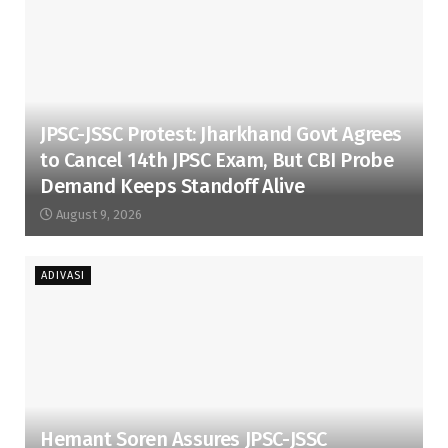
JPSC-JSSC Protest: Jharkhand Govt Agrees
to Cancel 14th JPSC Exam, But CBI Probe
Demand Keeps Standoff Alive
August 9, 2026
ADIVASI
Hemant Soren Assures JPSC-JSSC