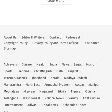
LOAD MORE
About Us
Editor & Writers
Contact
Redressal
Copyright Policy
Privacy Policy And Terms Of Use
Disclaimer
Sitemap
Achievers
Cuisine
Health
India
News
Legal
Music
Sports
Trending
Chhattisgarh
Delhi
Gujarat
Jammu & Kashmir
Jharkhand
Kerala
Madhya Pradesh
Maharashtra
North East
Arunachal Pradesh
Assam
Manipur
Meghalaya
Mizoram
Nagaland
Sikkim
Tripura
Odisha
Telangana
West Bengal
Political News
Variety
Art & Culture
Entertainment
Adivasi
Tribal News
Scheduled Tribes