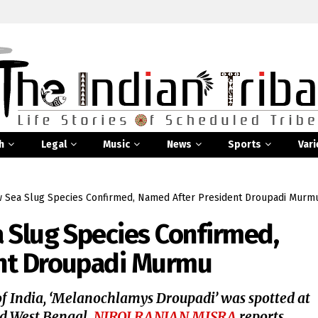
h
Legal
Music
News
Sports
Vari
w Sea Slug Species Confirmed, Named After President Droupadi Murm
 Slug Species Confirmed,
nt Droupadi Murmu
t of India, ‘Melanochlamys Droupadi’ was spotted at
nd West Bengal.
NIROJ RANJAN MISRA
reports