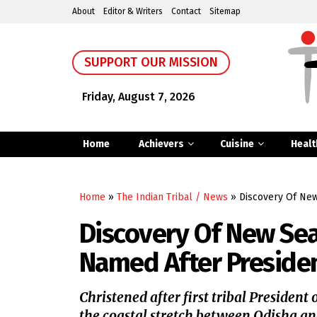
About
Editor & Writers
Contact
Sitemap
SUPPORT OUR MISSION
Friday, August 7, 2026
Home
Achievers
Cuisine
Healt
Home
»
The Indian Tribal / News
»
Discovery Of Ne
Discovery Of New Sea
Named After Preside
Christened after first tribal Presiden
the coastal stretch between Odisha a