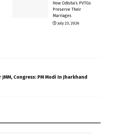
How Odisha’s PVTGs
Preserve Their
Marriages
July 23, 2026
r JMM, Congress: PM Modi In Jharkhand