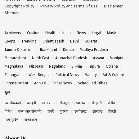
Copyright Policy
Privacy Policy And Terms Of Use
Disclaimer
Sitemap
Achievers
Cuisine
Health
India
News
Legal
Music
Sports
Trending
Chhattisgarh
Delhi
Gujarat
Jammu & Kashmir
Jharkhand
Kerala
Madhya Pradesh
Maharashtra
North East
Arunachal Pradesh
Assam
Manipur
Meghalaya
Mizoram
Nagaland
Sikkim
Tripura
Odisha
Telangana
West Bengal
Political News
Variety
Art & Culture
Entertainment
Adivasi
Tribal News
Scheduled Tribes
हिंदी
उपलब्धिकर्ता
कानूनी
खान पान
खेलकूद
स्वास्थ्य
संस्कृति
संगीत
विविध
कला और संस्कृति
खबरें
गुजरात
छत्तीसगढ़
झारखंड
दिल्ली
मध्य प्रदेश
राजस्थान
About Us