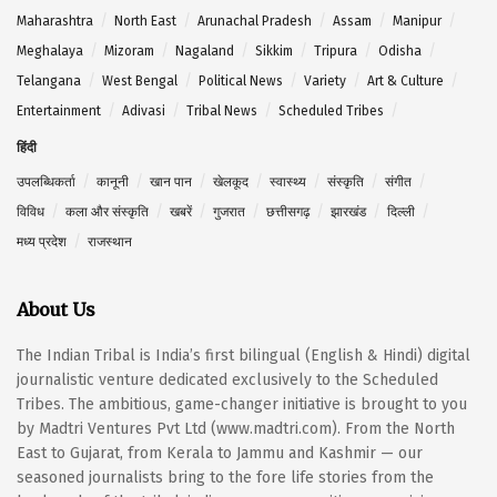
Maharashtra
North East
Arunachal Pradesh
Assam
Manipur
Meghalaya
Mizoram
Nagaland
Sikkim
Tripura
Odisha
Telangana
West Bengal
Political News
Variety
Art & Culture
Entertainment
Adivasi
Tribal News
Scheduled Tribes
हिंदी
उपलब्धिकर्ता
कानूनी
खान पान
खेलकूद
स्वास्थ्य
संस्कृति
संगीत
विविध
कला और संस्कृति
खबरें
गुजरात
छत्तीसगढ़
झारखंड
दिल्ली
मध्य प्रदेश
राजस्थान
About Us
The Indian Tribal is India’s first bilingual (English & Hindi) digital
journalistic venture dedicated exclusively to the Scheduled
Tribes. The ambitious, game-changer initiative is brought to you
by Madtri Ventures Pvt Ltd (www.madtri.com). From the North
East to Gujarat, from Kerala to Jammu and Kashmir — our
seasoned journalists bring to the fore life stories from the