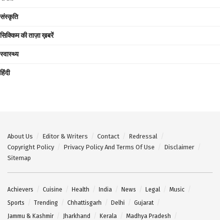
संस्कृति
सिक्किम की ताज़ा ख़बरें
स्वास्थ्य
हिंदी
About Us
Editor & Writers
Contact
Redressal
Copyright Policy
Privacy Policy And Terms Of Use
Disclaimer
Sitemap
Achievers
Cuisine
Health
India
News
Legal
Music
Sports
Trending
Chhattisgarh
Delhi
Gujarat
Jammu & Kashmir
Jharkhand
Kerala
Madhya Pradesh