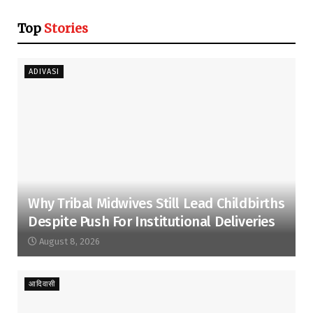
Top
Stories
ADIVASI
Why Tribal Midwives Still Lead Childbirths
Despite Push For Institutional Deliveries
August 8, 2026
आदिवासी