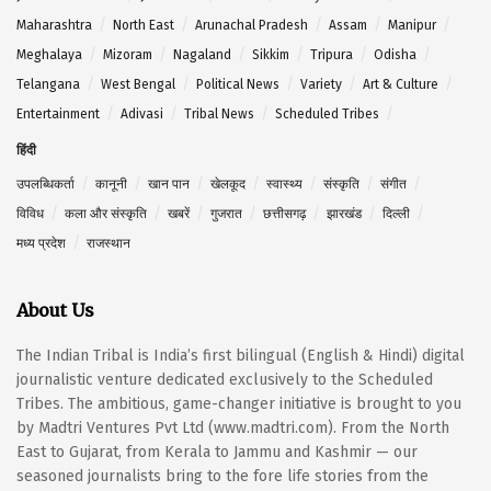
Maharashtra
North East
Arunachal Pradesh
Assam
Manipur
Meghalaya
Mizoram
Nagaland
Sikkim
Tripura
Odisha
Telangana
West Bengal
Political News
Variety
Art & Culture
Entertainment
Adivasi
Tribal News
Scheduled Tribes
हिंदी
उपलब्धिकर्ता
कानूनी
खान पान
खेलकूद
स्वास्थ्य
संस्कृति
संगीत
विविध
कला और संस्कृति
खबरें
गुजरात
छत्तीसगढ़
झारखंड
दिल्ली
मध्य प्रदेश
राजस्थान
About Us
The Indian Tribal is India’s first bilingual (English & Hindi) digital
journalistic venture dedicated exclusively to the Scheduled
Tribes. The ambitious, game-changer initiative is brought to you
by Madtri Ventures Pvt Ltd (www.madtri.com). From the North
East to Gujarat, from Kerala to Jammu and Kashmir — our
seasoned journalists bring to the fore life stories from the