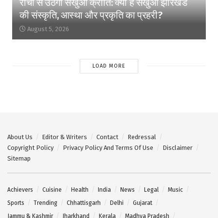
रांची से उठेगी सखुआ क्रांति: क्यों है सखुआ झारखंड
की संस्कृति, आस्था और प्रकृति का प्रहरी?
August 5, 2026
LOAD MORE
About Us
Editor & Writers
Contact
Redressal
Copyright Policy
Privacy Policy And Terms Of Use
Disclaimer
Sitemap
Achievers
Cuisine
Health
India
News
Legal
Music
Sports
Trending
Chhattisgarh
Delhi
Gujarat
Jammu & Kashmir
Jharkhand
Kerala
Madhya Pradesh