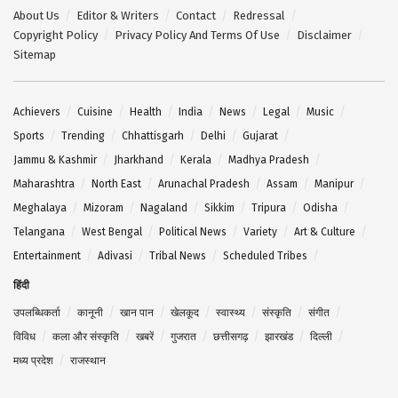
About Us
Editor & Writers
Contact
Redressal
Copyright Policy
Privacy Policy And Terms Of Use
Disclaimer
Sitemap
Achievers
Cuisine
Health
India
News
Legal
Music
Sports
Trending
Chhattisgarh
Delhi
Gujarat
Jammu & Kashmir
Jharkhand
Kerala
Madhya Pradesh
Maharashtra
North East
Arunachal Pradesh
Assam
Manipur
Meghalaya
Mizoram
Nagaland
Sikkim
Tripura
Odisha
Telangana
West Bengal
Political News
Variety
Art & Culture
Entertainment
Adivasi
Tribal News
Scheduled Tribes
हिंदी
उपलब्धिकर्ता
कानूनी
खान पान
खेलकूद
स्वास्थ्य
संस्कृति
संगीत
विविध
कला और संस्कृति
खबरें
गुजरात
छत्तीसगढ़
झारखंड
दिल्ली
मध्य प्रदेश
राजस्थान