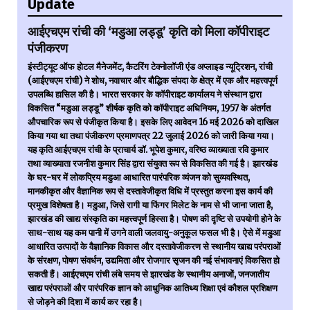
Update
आईएचएम रांची की ‘मडुआ लड्डू’ कृति को मिला कॉपीराइट
पंजीकरण
इंस्टीट्यूट ऑफ होटल मैनेजमेंट, कैटरिंग टेक्नोलॉजी एंड अप्लाइड न्यूट्रिशन, रांची
(आईएचएम रांची) ने शोध, नवाचार और बौद्धिक संपदा के क्षेत्र में एक और महत्त्वपूर्ण
उपलब्धि हासिल की है। भारत सरकार के कॉपीराइट कार्यालय ने संस्थान द्वारा
विकसित “मडुआ लड्डू” शीर्षक कृति को कॉपीराइट अधिनियम, 1957 के अंतर्गत
औपचारिक रूप से पंजीकृत किया है। इसके लिए आवेदन 16 मई 2026 को दाखिल
किया गया था तथा पंजीकरण प्रमाणपत्र 22 जुलाई 2026 को जारी किया गया।
यह कृति आईएचएम रांची के प्राचार्य डॉ. भूपेश कुमार, वरिष्ठ व्याख्याता रवि कुमार
तथा व्याख्याता रजनीश कुमार सिंह द्वारा संयुक्त रूप से विकसित की गई है। झारखंड
के घर-घर में लोकप्रिय मडुआ आधारित पारंपरिक व्यंजन को सुव्यवस्थित,
मानकीकृत और वैज्ञानिक रूप से दस्तावेजीकृत विधि में प्रस्तुत करना इस कार्य की
प्रमुख विशेषता है। मडुआ, जिसे रागी या फिंगर मिलेट के नाम से भी जाना जाता है,
झारखंड की खाद्य संस्कृति का महत्त्वपूर्ण हिस्सा है। पोषण की दृष्टि से उपयोगी होने के
साथ-साथ यह कम पानी में उगने वाली जलवायु-अनुकूल फसल भी है। ऐसे में मडुआ
आधारित उत्पादों के वैज्ञानिक विकास और दस्तावेजीकरण से स्थानीय खाद्य परंपराओं
के संरक्षण, पोषण संवर्धन, उद्यमिता और रोजगार सृजन की नई संभावनाएं विकसित हो
सकती हैं। आईएचएम रांची लंबे समय से झारखंड के स्थानीय अनाजों, जनजातीय
खाद्य परंपराओं और पारंपरिक ज्ञान को आधुनिक आतिथ्य शिक्षा एवं कौशल प्रशिक्षण
से जोड़ने की दिशा में कार्य कर रहा है।