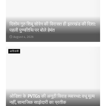
दिशोम गुरु शिबू सोरेन की विरासत ही झारखंड की दिशा:
पहली पुण्यतिथि पर बोले हेमंत
August 4, 2026
आदिवासी
ओडिशा के PVTGs की अनूठी विवाह व्यवस्था: वधू मूल्य
नहीं, सामाजिक साझेदारी का प्रतीक