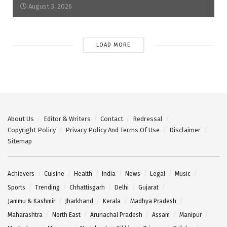
August 3, 2026
LOAD MORE
About Us
Editor & Writers
Contact
Redressal
Copyright Policy
Privacy Policy And Terms Of Use
Disclaimer
Sitemap
Achievers
Cuisine
Health
India
News
Legal
Music
Sports
Trending
Chhattisgarh
Delhi
Gujarat
Jammu & Kashmir
Jharkhand
Kerala
Madhya Pradesh
Maharashtra
North East
Arunachal Pradesh
Assam
Manipur