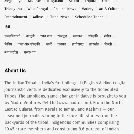
Meghalaya
Mizoram
Nagaland
Sikkim
Tripura
Odisha
Telangana
West Bengal
Political News
Variety
Art & Culture
Entertainment
Adivasi
Tribal News
Scheduled Tribes
हिंदी
उपलब्धिकर्ता
कानूनी
खान पान
खेलकूद
स्वास्थ्य
संस्कृति
संगीत
विविध
कला और संस्कृति
खबरें
गुजरात
छत्तीसगढ़
झारखंड
दिल्ली
मध्य प्रदेश
राजस्थान
About Us
The Indian Tribal is India’s first bilingual (English & Hindi) digital
journalistic venture dedicated exclusively to the Scheduled
Tribes. The ambitious, game-changer initiative is brought to you
by Madtri Ventures Pvt Ltd (www.madtri.com). From the North
East to Gujarat, from Kerala to Jammu and Kashmir — our
seasoned journalists bring to the fore life stories from the
backyards of the tribal, indigenous communities comprising
10.45 crore members and constituting 8.6 percent of India’s