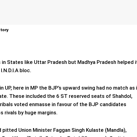
ctory
in States like Uttar Pradesh but Madhya Pradesh helped i
I.N.D.I.A bloc.
in UP, here in MP the BJP’s upward swing had no match as 
ate. These included the 6 ST reserved seats of Shahdol,
Tribals voted enmasse in favour of the BJP candidates
s rivals by huge margins.
 pitted Union Minister Faggan Singh Kulaste (Mandla),