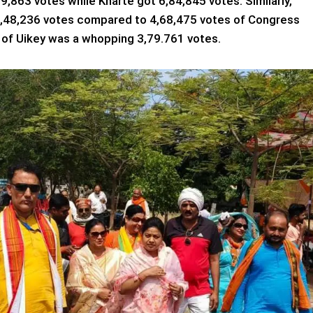
,863 votes while Kharte got 6,84,845 votes. Similarly,
8,48,236 votes compared to 4,68,475 votes of Congress
of Uikey was a whopping 3,79.761 votes.