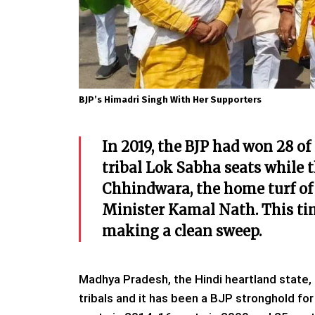
BJP’s Himadri Singh With Her Supporters
In 2019, the BJP had won 28 of
tribal Lok Sabha seats while t
Chhindwara, the home turf of 
Minister Kamal Nath. This tim
making a clean sweep.
Madhya Pradesh, the Hindi heartland state,
tribals and it has been a BJP stronghold fo