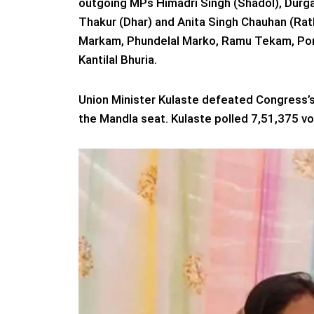
outgoing MPs Himadri Singh (Shadol), Durga 
Thakur (Dhar) and Anita Singh Chauhan (Rat
Markam, Phundelal Marko, Ramu Tekam, Porl
Kantilal Bhuria.
Union Minister Kulaste defeated Congress’
the Mandla seat. Kulaste polled 7,51,375 v