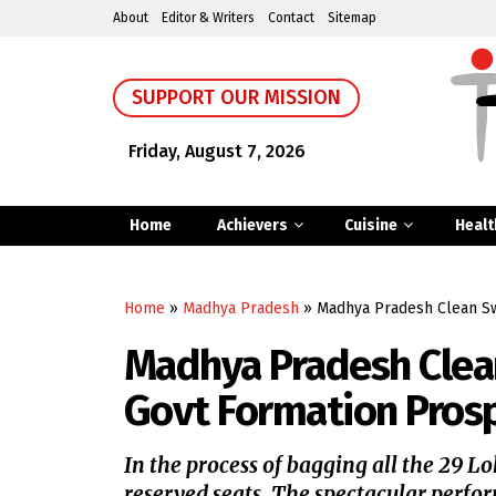
About
Editor & Writers
Contact
Sitemap
SUPPORT OUR MISSION
Friday, August 7, 2026
Home
Achievers
Cuisine
Healt
Home
»
Madhya Pradesh
»
Madhya Pradesh Clean Sw
Madhya Pradesh Clean
Govt Formation Pros
In the process of bagging all the 29 Lo
reserved seats. The spectacular perfo