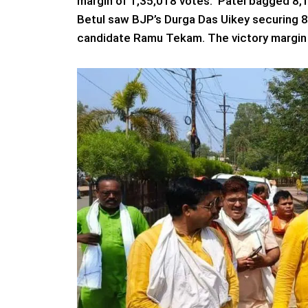
margin of 1,35,018 votes. Patel bagged 8,19
Betul saw BJP’s Durga Das Uikey securing 
candidate Ramu Tekam. The victory margin 