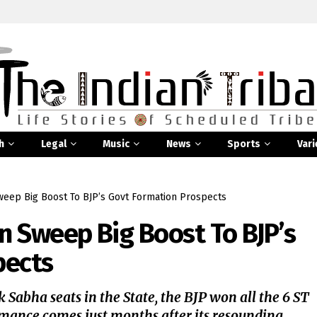
h
Legal
Music
News
Sports
Vari
eep Big Boost To BJP’s Govt Formation Prospects
 Sweep Big Boost To BJP’s
pects
k Sabha seats in the State, the BJP won all the 6 ST
rmance comes just months after its resounding