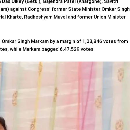
Das Uikey (Betul), Gajendra Patel (Khargone), Savitri
lam) against Congress’ former State Minister Omkar Singh
al Kharte, Radheshyam Muvel and former Union Minister
s Omkar Singh Markam by a margin of 1,03,846 votes from
otes, while Markam bagged 6,47,529 votes.