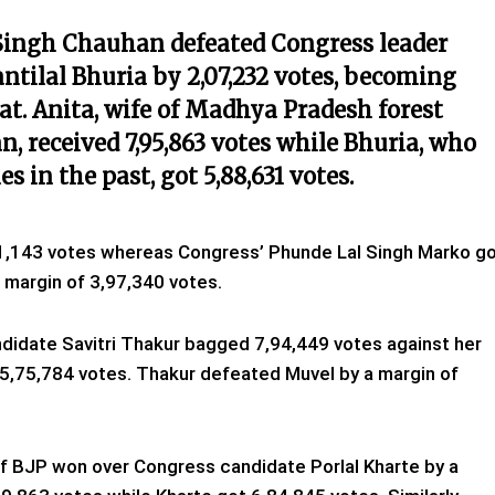
 Singh Chauhan defeated Congress leader
tilal Bhuria by 2,07,232 votes, becoming
at. Anita, wife of Madhya Pradesh forest
 received 7,95,863 votes while Bhuria, who
 in the past, got 5,88,631 votes.
11,143 votes whereas Congress’ Phunde Lal Singh Marko g
 margin of 3,97,340 votes.
ndidate Savitri Thakur bagged 7,94,449 votes against her
5,75,784 votes. Thakur defeated Muvel by a margin of
of BJP won over Congress candidate Porlal Kharte by a