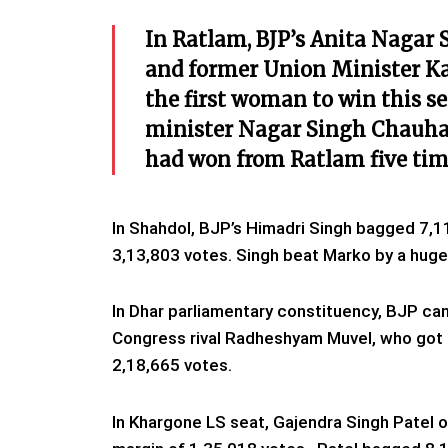
In Ratlam, BJP’s Anita Nagar
and former Union Minister Kan
the first woman to win this se
minister Nagar Singh Chauhan,
had won from Ratlam five times
In Shahdol, BJP’s Himadri Singh bagged 7,
3,13,803 votes. Singh beat Marko by a huge
In Dhar parliamentary constituency, BJP ca
Congress rival Radheshyam Muvel, who got 
2,18,665 votes.
In Khargone LS seat, Gajendra Singh Patel 