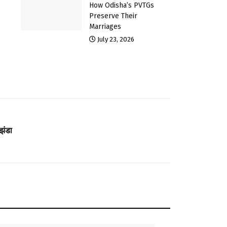
How Odisha’s PVTGs
Preserve Their
Marriages
July 23, 2026
झंडा