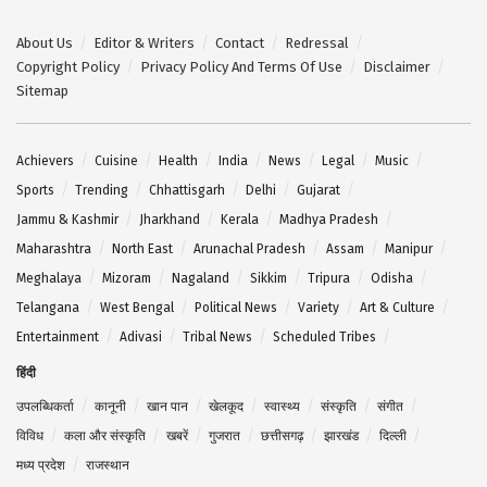
About Us
Editor & Writers
Contact
Redressal
Copyright Policy
Privacy Policy And Terms Of Use
Disclaimer
Sitemap
Achievers
Cuisine
Health
India
News
Legal
Music
Sports
Trending
Chhattisgarh
Delhi
Gujarat
Jammu & Kashmir
Jharkhand
Kerala
Madhya Pradesh
Maharashtra
North East
Arunachal Pradesh
Assam
Manipur
Meghalaya
Mizoram
Nagaland
Sikkim
Tripura
Odisha
Telangana
West Bengal
Political News
Variety
Art & Culture
Entertainment
Adivasi
Tribal News
Scheduled Tribes
हिंदी
उपलब्धिकर्ता
कानूनी
खान पान
खेलकूद
स्वास्थ्य
संस्कृति
संगीत
विविध
कला और संस्कृति
खबरें
गुजरात
छत्तीसगढ़
झारखंड
दिल्ली
मध्य प्रदेश
राजस्थान