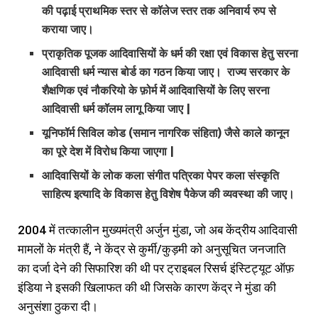
की
पढ़ाई
प्राथमिक
स्तर
से
कॉलेज
स्तर
तक
अनिवार्य
रुप
से
कराया
जाए।
प्राकृतिक
पूजक
आदिवासियों
के
धर्म
की
रक्षा
एवं
विकास
हेतु
सरना
आदिवासी
धर्म
न्यास
बोर्ड
का
गठन
किया
जाए।
राज्य
सरकार
के
शैक्षणिक
एवं
नौकरियो
के
फ़ोर्म
में
आदिवासियों
के
लिए
सरना
आदिवासी
धर्म
कॉलम
लागू
किया
जाए |
यूनिफॉर्म
सिविल
कोड (
समान
नागरिक
संहिता)
जैसे
काले
कानून
का
पूरे
देश
में
विरोध
किया
जाएगा |
आदिवासियों
के
लोक
कला
संगीत
पत्रिका
पेपर
कला
संस्कृति
साहित्य
इत्यादि
के
विकास
हेतु
विशेष
पैकेज
की
व्यवस्था
की
जाए।
2004 में तत्कालीन मुख्यमंत्री अर्जुन मुंडा, जो अब केंद्रीय आदिवासी
मामलों के मंत्री हैं, ने केंद्र से कुर्मी/कुड़मी को अनुसूचित जनजाति
का दर्जा देने की सिफारिश की थी पर ट्राइबल रिसर्च इंस्टिट्यूट ऑफ़
इंडिया ने इसकी खिलाफत की थी जिसके कारण केंद्र ने मुंडा की
अनुसंशा ठुकरा दी।