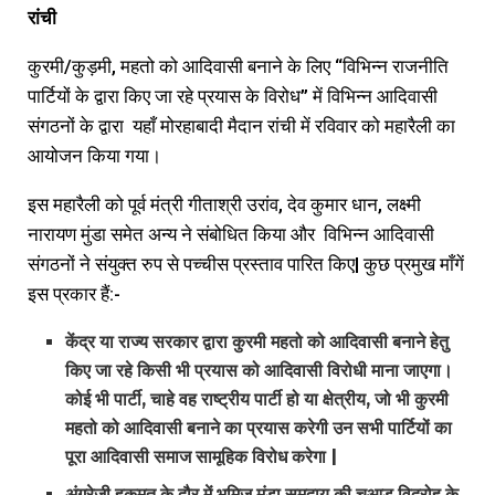
रांची
कुरमी/कुड़मी, महतो को आदिवासी बनाने के लिए “विभिन्न राजनीति
पार्टियों के द्वारा किए जा रहे प्रयास के विरोध” में विभिन्न आदिवासी
संगठनों के द्वारा यहाँ मोरहाबादी मैदान रांची में रविवार को महारैली का
आयोजन किया गया।
इस महारैली को पूर्व मंत्री गीताश्री उरांव, देव कुमार धान, लक्ष्मी
नारायण मुंडा समेत अन्य ने संबोधित किया और विभिन्न आदिवासी
संगठनों ने संयुक्त रुप से पच्चीस प्रस्ताव पारित किए| कुछ प्रमुख माँगें
इस प्रकार हैं:-
केंद्र
या
राज्य
सरकार
द्वारा
कुरमी
महतो
को
आदिवासी
बनाने
हेतु
किए
जा
रहे
किसी
भी
प्रयास
को
आदिवासी
विरोधी
माना
जाएगा।
कोई
भी
पार्टी,
चाहे
वह
राष्ट्रीय
पार्टी
हो
या
क्षेत्रीय,
जो
भी
कुरमी
महतो
को
आदिवासी
बनाने
का
प्रयास
करेगी
उन
सभी
पार्टियों
का
पूरा
आदिवासी
समाज
सामूहिक
विरोध
करेगा |
अंग्रेजी
हुकूमत
के
दौर
में
भूमिज
मुंडा
समुदाय
की
चुआड़
विद्रोह
के