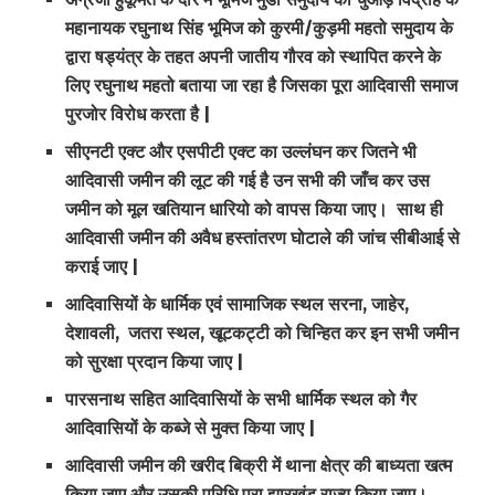
महानायक
रघुनाथ
सिंह
भूमिज
को
कुरमी/
कुड़मी
महतो
समुदाय
के
द्वारा
षड्यंत्र
के
तहत
अपनी
जातीय
गौरव
को
स्थापित
करने
के
लिए
रघुनाथ
महतो
बताया
जा
रहा
है
जिसका
पूरा
आदिवासी
समाज
पुरजोर
विरोध
करता
है |
सीएनटी
एक्ट
और
एसपीटी
एक्ट
का
उल्लंघन
कर
जितने
भी
आदिवासी
जमीन
की
लूट
की
गई
है
उन
सभी
की
जाँच
कर
उस
जमीन
को
मूल
खतियान
धारियो
को
वापस
किया
जाए।
साथ
ही
आदिवासी
जमीन
की
अवैध
हस्तांतरण
घोटाले
की
जांच
सीबीआई
से
कराई
जाए |
आदिवासियों
के
धार्मिक
एवं
सामाजिक
स्थल
सरना,
जाहेर,
देशावली,
जतरा
स्थल,
खूटकट्टी
को
चिन्हित
कर
इन
सभी
जमीन
को
सुरक्षा
प्रदान
किया
जाए |
पारसनाथ
सहित
आदिवासियों
के
सभी
धार्मिक
स्थल
को
गैर
आदिवासियों
के
कब्जे
से
मुक्त
किया
जाए |
आदिवासी
जमीन
की
खरीद
बिक्री
में
थाना
क्षेत्र
की
बाध्यता
खत्म
किया
जाए
और
उसकी
परिधि
पूरा
झारखंड
राज्य
किया
जाए।