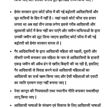
हेमंत
सरकार
द्वारा
कोर्ट
फ़ीस
में
की
गई
बढ़ोतरी
आदिवासियों
और
मूल
वासियों
के
हित
में
नहीं
है।
जहां
पहले
कोर्ट
फीस
दस
हजार
लगता
था
अब
वहां
तीन
लाख
लगेगा
इससे
गरीब
आदिवासी
और
मूलवासी
कोर्ट
में
केस
नहीं
कर
पाएंगे
और
जमीन
माफियाओं
के
द्वारा
उनकी
जमीन
को
लूट
लिया
जाएगा
इसलिए
कोर्ट
फीस
में
की
गई
बढ़ोतरी
को
हेमंत
सरकार
वापस
ले |
गैर
आदिवासियों
के
द्वारा
आदिवासी
महिला
को
पहली,
दूसरी
और
तीसरी
पत्नी
बनाकर
उस
महिला
के
नाम
से
आदिवासियों
के
हजारों
एकड़
जमीन
की
अवैध
ढंग
से
खरीद
बिक्री
की
जा
रही
है,
इसलिए
गैर
आदिवासी
से
विवाह
करने
वाले
आदिवासी
महिलाओं
का
आदिवासी
का
दर्जा
खत्म
किया
जाए
और
ऐसी
महिलाओं
को
एसटी
का
जाति
प्रमाण
पत्र
नहीं
बनाया
जाए |
पेसा
कानून
की
नियमावली
तथा
स्थानीय
नीति
बनाकर
यथाशीघ्र
लागू
किया
जाए |
आदिवासी
भाषाओं
के
संरक्षण
एवं
विकास
के
लिए
आदिवासी
भाषाओं