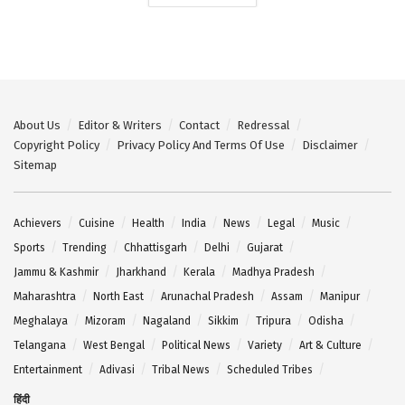
About Us
Editor & Writers
Contact
Redressal
Copyright Policy
Privacy Policy And Terms Of Use
Disclaimer
Sitemap
Achievers
Cuisine
Health
India
News
Legal
Music
Sports
Trending
Chhattisgarh
Delhi
Gujarat
Jammu & Kashmir
Jharkhand
Kerala
Madhya Pradesh
Maharashtra
North East
Arunachal Pradesh
Assam
Manipur
Meghalaya
Mizoram
Nagaland
Sikkim
Tripura
Odisha
Telangana
West Bengal
Political News
Variety
Art & Culture
Entertainment
Adivasi
Tribal News
Scheduled Tribes
हिंदी