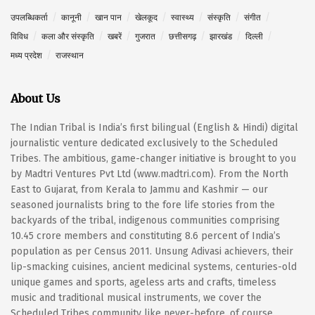
उपलब्धिकर्ता
कानूनी
खान पान
खेलकूद
स्वास्थ्य
संस्कृति
संगीत
विविध
कला और संस्कृति
खबरें
गुजरात
छत्तीसगढ़
झारखंड
दिल्ली
मध्य प्रदेश
राजस्थान
About Us
The Indian Tribal is India’s first bilingual (English & Hindi) digital
journalistic venture dedicated exclusively to the Scheduled
Tribes. The ambitious, game-changer initiative is brought to you
by Madtri Ventures Pvt Ltd (www.madtri.com). From the North
East to Gujarat, from Kerala to Jammu and Kashmir — our
seasoned journalists bring to the fore life stories from the
backyards of the tribal, indigenous communities comprising
10.45 crore members and constituting 8.6 percent of India’s
population as per Census 2011. Unsung Adivasi achievers, their
lip-smacking cuisines, ancient medicinal systems, centuries-old
unique games and sports, ageless arts and crafts, timeless
music and traditional musical instruments, we cover the
Scheduled Tribes community like never-before, of course,