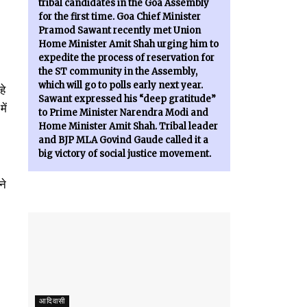
tribal candidates in the Goa Assembly
for the first time. Goa Chief Minister
Pramod Sawant recently met Union
Home Minister Amit Shah urging him to
expedite the process of reservation for
the ST community in the Assembly,
which will go to polls early next year.
हे
Sawant expressed his “deep gratitude”
ें
to Prime Minister Narendra Modi and
Home Minister Amit Shah. Tribal leader
and BJP MLA Govind Gaude called it a
big victory of social justice movement.
ने
आदिवासी