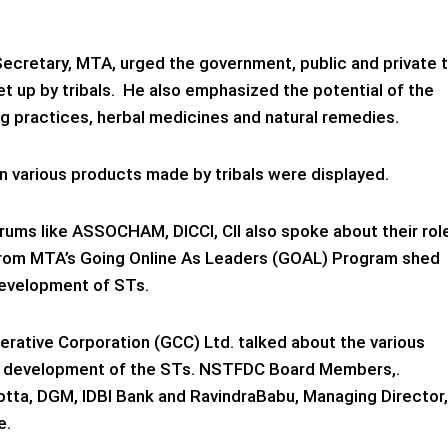
Secretary, MTA, urged the government, public and private 
t up by tribals. He also emphasized the potential of the
aling practices, herbal medicines and natural remedies.
n various products made by tribals were displayed.
orums like ASSOCHAM, DICCI, CII also spoke about their rol
 from MTA’s Going Online As Leaders (GOAL) Program shed
 development of STs.
perative Corporation (GCC) Ltd. talked about the various
ess development of the STs. NSTFDC Board Members,.
tta, DGM, IDBI Bank and RavindraBabu, Managing Director,
e.