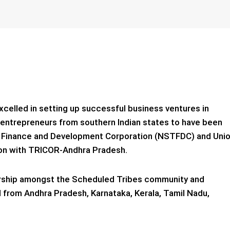
elled in setting up successful business ventures in
 entrepreneurs from southern Indian states to have been
s Finance and Development Corporation (NSTFDC) and Uni
tion with TRICOR-Andhra Pradesh.
urship amongst the Scheduled Tribes community and
from Andhra Pradesh, Karnataka, Kerala, Tamil Nadu,