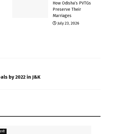
How Odisha’s PVTGs
Preserve Their
Marriages
July 23, 2026
als by 2022 in J&K
ासी