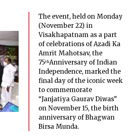
The event, held on Monday
(November 22) in
Visakhapatnam as a part
of celebrations of Azadi Ka
Amrit Mahotsav, the
75
Anniversary of Indian
th
Independence, marked the
final day of the iconic week
to commemorate
“Janjatiya Gaurav Diwas”
on November 15, the birth
anniversary of Bhagwan
Birsa Munda.