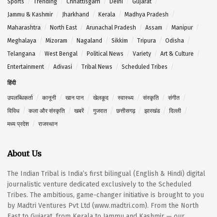
Sports
Trending
Chhattisgarh
Delhi
Gujarat
Jammu & Kashmir
Jharkhand
Kerala
Madhya Pradesh
Maharashtra
North East
Arunachal Pradesh
Assam
Manipur
Meghalaya
Mizoram
Nagaland
Sikkim
Tripura
Odisha
Telangana
West Bengal
Political News
Variety
Art & Culture
Entertainment
Adivasi
Tribal News
Scheduled Tribes
हिंदी
उपलब्धिकर्ता
कानूनी
खान पान
खेलकूद
स्वास्थ्य
संस्कृति
संगीत
विविध
कला और संस्कृति
खबरें
गुजरात
छत्तीसगढ़
झारखंड
दिल्ली
मध्य प्रदेश
राजस्थान
About Us
The Indian Tribal is India’s first bilingual (English & Hindi) digital
journalistic venture dedicated exclusively to the Scheduled
Tribes. The ambitious, game-changer initiative is brought to you
by Madtri Ventures Pvt Ltd (www.madtri.com). From the North
East to Gujarat, from Kerala to Jammu and Kashmir — our