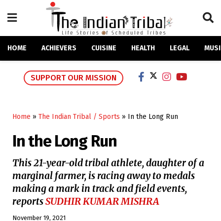
HOME
ACHIEVERS
CUISINE
HEALTH
LEGAL
MUSI
SUPPORT OUR MISSION
Home
»
The Indian Tribal / Sports
»
In the Long Run
In the Long Run
This 21-year-old tribal athlete, daughter of a
marginal farmer, is racing away to medals
making a mark in track and field events,
reports
SUDHIR KUMAR MISHRA
November 19, 2021