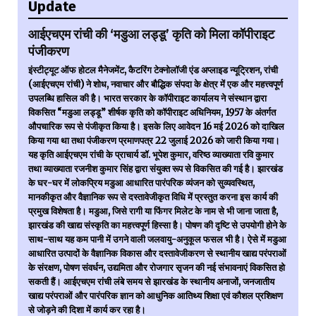
Update
आईएचएम रांची की ‘मडुआ लड्डू’ कृति को मिला कॉपीराइट
पंजीकरण
इंस्टीट्यूट ऑफ होटल मैनेजमेंट, कैटरिंग टेक्नोलॉजी एंड अप्लाइड न्यूट्रिशन, रांची
(आईएचएम रांची) ने शोध, नवाचार और बौद्धिक संपदा के क्षेत्र में एक और महत्त्वपूर्ण
उपलब्धि हासिल की है। भारत सरकार के कॉपीराइट कार्यालय ने संस्थान द्वारा
विकसित “मडुआ लड्डू” शीर्षक कृति को कॉपीराइट अधिनियम, 1957 के अंतर्गत
औपचारिक रूप से पंजीकृत किया है। इसके लिए आवेदन 16 मई 2026 को दाखिल
किया गया था तथा पंजीकरण प्रमाणपत्र 22 जुलाई 2026 को जारी किया गया।
यह कृति आईएचएम रांची के प्राचार्य डॉ. भूपेश कुमार, वरिष्ठ व्याख्याता रवि कुमार
तथा व्याख्याता रजनीश कुमार सिंह द्वारा संयुक्त रूप से विकसित की गई है। झारखंड
के घर-घर में लोकप्रिय मडुआ आधारित पारंपरिक व्यंजन को सुव्यवस्थित,
मानकीकृत और वैज्ञानिक रूप से दस्तावेजीकृत विधि में प्रस्तुत करना इस कार्य की
प्रमुख विशेषता है। मडुआ, जिसे रागी या फिंगर मिलेट के नाम से भी जाना जाता है,
झारखंड की खाद्य संस्कृति का महत्त्वपूर्ण हिस्सा है। पोषण की दृष्टि से उपयोगी होने के
साथ-साथ यह कम पानी में उगने वाली जलवायु-अनुकूल फसल भी है। ऐसे में मडुआ
आधारित उत्पादों के वैज्ञानिक विकास और दस्तावेजीकरण से स्थानीय खाद्य परंपराओं
के संरक्षण, पोषण संवर्धन, उद्यमिता और रोजगार सृजन की नई संभावनाएं विकसित हो
सकती हैं। आईएचएम रांची लंबे समय से झारखंड के स्थानीय अनाजों, जनजातीय
खाद्य परंपराओं और पारंपरिक ज्ञान को आधुनिक आतिथ्य शिक्षा एवं कौशल प्रशिक्षण
से जोड़ने की दिशा में कार्य कर रहा है।